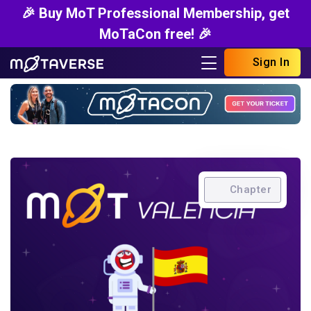
🎉 Buy MoT Professional Membership, get
MoTaCon free! 🎉
Sign In
Chapter